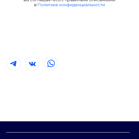
в
Политике конфиденциальности
КОНТАКТЫ
mail@t-g24.ru
+7 (391) 989-93-30
Красноярск, ул. Маерчака, 44