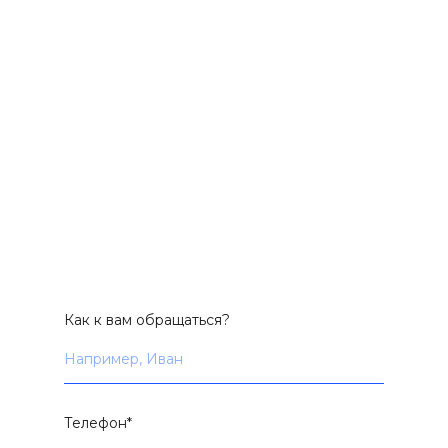
НУЖЕН ТОВАР
В БОЛЬШОМ
КОЛИЧЕСТВЕ?
Если вам нужен товар от 50 штук, то оставьте
заявку и наш менеджер свяжется с вами
в течение часа
Как к вам обращаться?
Телефон*