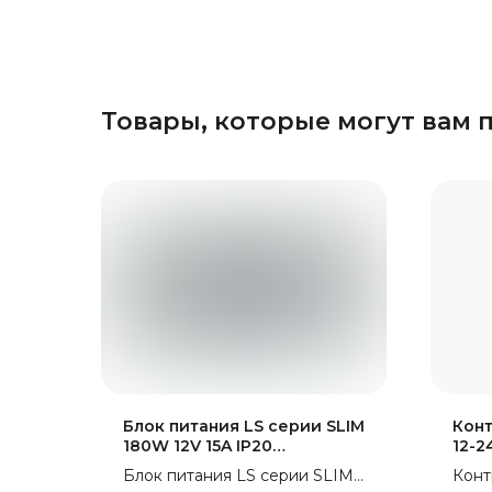
Товары, которые могут вам 
Блок питания LS серии SLIM
Конт
180W 12V 15A IP20
12-2
(Металлический корпус)
DC12
Блок питания LS серии SLIM
Конт
183*49*23мм 2G