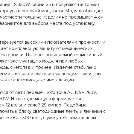
ния LS 350W серии Slim покупают не только
корпуса и высокой мощности. Модуль обладает
 частности толщина изделия не превышает 4 см.
вариантов для выбора места под установку
теризуется высокими показателями прочности и
дает комплексную защиту от механических
электроники. Пыленепроницаемый герметичный
ляет эксплуатацию модуля при любых
ождь, снегопад и прочее. Изделие стабильно
ний с высокой влажностью воздуха, так и при
ужные светодиодные инсталляции.
ся от сети переменного тока AC 175 – 260V.
350W. На выходе модуля формируется
м 12 вольт и силой 29 ампер. Подобные
ючать к блоку светодиодные ленты и линейки с
не 280 - 300 ватт, с уже учтенным запасом