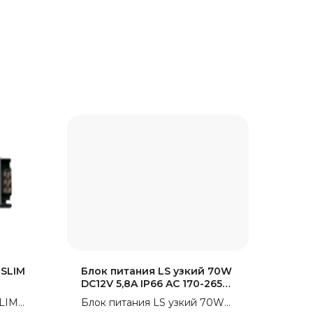
 SLIM
Блок питания LS узкий 70W
DC12V 5,8A IP66 AC 170-265V
с)
(Алюм. корпус) 195*20*20мм
SLIM
Блок питания LS узкий 70W
HH