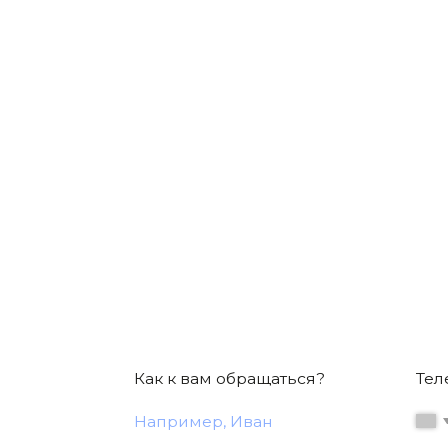
Как к вам обращаться?
Телефон*
+7
Нажимая на кнопку отправить заявку, вы согл