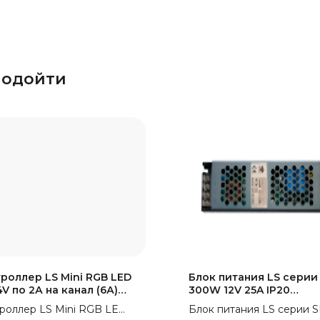
подойти
роллер LS Mini RGB LED
Блок питания LS серии
4V по 2А на канал (6А)
300W 12V 25A IP20
-24V
(Металлический корпу
роллер LS Mini RGB LED
Блок питания LS серии 
210*55*25мм 2G (без