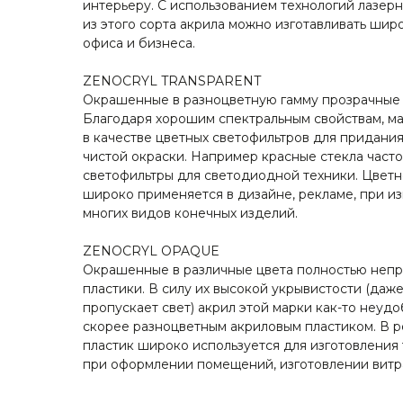
интерьеру. С использованием технологий лазер
из этого сорта акрила можно изготавливать шир
офиса и бизнеса.
ZENOCRYL TRANSPARENT
Окрашенные в разноцветную гамму прозрачные 
Благодаря хорошим спектральным свойствам, м
в качестве цветных светофильтров для придани
чистой окраски. Например красные стекла часто
светофильтры для светодиодной техники. Цветн
широко применяется в дизайне, рекламе, при и
многих видов конечных изделий.
ZENOCRYL OPAQUE
Окрашенные в различные цвета полностью неп
пластики. В силу их высокой укрывистости (даж
пропускает свет) акрил этой марки как-то неудо
скорее разноцветным акриловым пластиком. В 
пластик широко используется для изготовления 
при оформлении помещений, изготовлении витраж