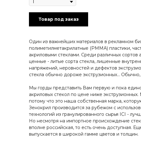
Товар под заказ
Один из важнейших материалов в рекламном би
полиметилметакрилатные (PММА) пластики, час
акриловыми стеклами. Среди различных сортов 
ценные - литые сорта стекла, лишенные внутре
напряжений, неровностей и дефектов экструзио
стекла обычно дороже экструзионных... Обычно, 
Мы горды представить Вам первую и пока един
акриловых стекол по цене ниже экструзионных.
потому что это наша собственная марка, котор
Зенокрил производится за рубежом с использо
технологий из гранулированного сырья ICI - луч
Но несмотря на импортное происхождение сте
вполне российская, то есть очень доступная. Ещ
выпускается в широкой гамме цветов и толщин.