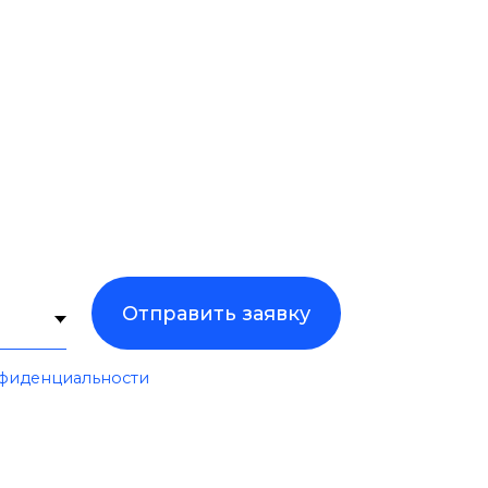
ости
, 44