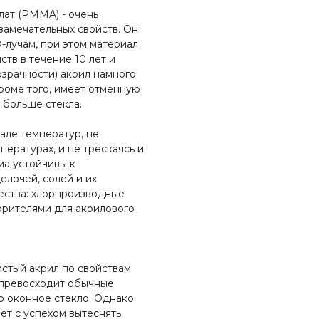
лат (PMMA) - очень
амечательных свойств. Он
-лучам, при этом материал
ств в течение 10 лет и
зрачности) акрил намного
роме того, имеет отменную
 больше стекла.
але температур, не
пературах, и не трескаясь и
ма устойчивы к
елочей, солей и их
щества: хлорпроизводные
орителями для акрилового
истый акрил по свойствам
 превосходит обычные
р оконное стекло. Однако
яет с успехом вытеснять