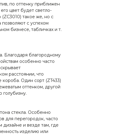
тив, по оттенку приближен
 его цвет будет светло-
 (ZC3010) такое же, но с
а позволяют с успехом
ном бизнесе, табличках и т.
а. Благодаря благородному
ойствам особенно часто
 скрывает
ом расстоянии, что
 короба. Один сорт (ZT433)
ежеватым оттенком, другой
ю голубизну.
тона стекла. Особенно
в для перегородок, часто
 дизайне и везде там, где
ченность изделию или