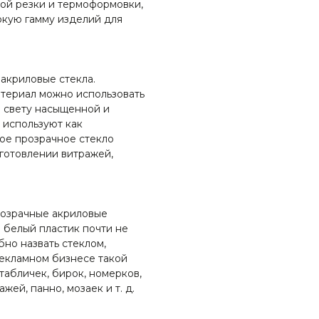
ной резки и термоформовки,
окую гамму изделий для
акриловые стекла.
атериал можно использовать
я свету насыщенной и
 используют как
ое прозрачное стекло
зготовлении витражей,
розрачные акриловые
е белый пластик почти не
бно назвать стеклом,
рекламном бизнесе такой
табличек, бирок, номерков,
ей, панно, мозаек и т. д.