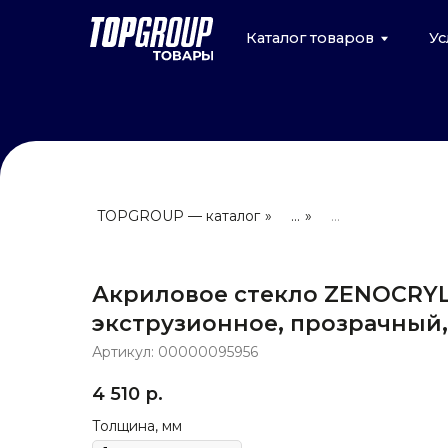
Каталог товаров
Услуги
TOPGROUP — каталог
»
...
»
...
Акриловое стекло ZENOCRYL
экструзионное, прозрачный, 
Артикул:
00000095956
4 510
р.
Толщина, мм