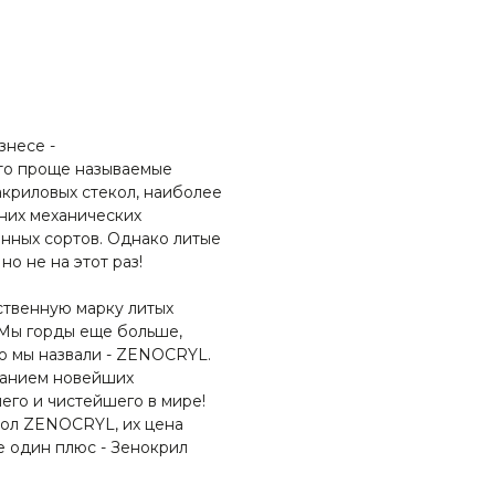
знесе -
то проще называемые
акриловых стекол, наиболее
нних механических
нных сортов. Однако литые
но не на этот раз!
ственную марку литых
 Мы горды еще больше,
ую мы назвали - ZENOCRYL.
ванием новейших
шего и чистейшего в мире!
кол ZENOCRYL, их цена
е один плюс - Зенокрил