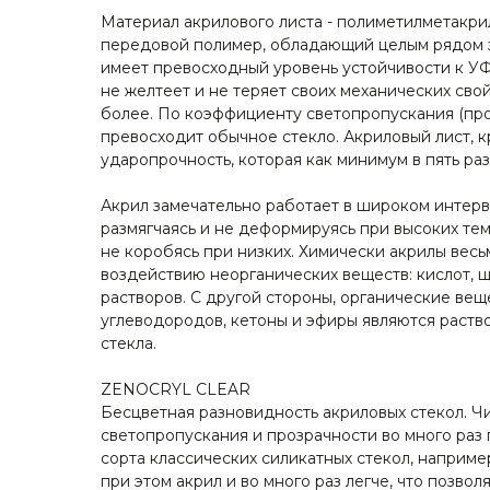
Материал акрилового листа - полиметилметакри
передовой полимер, обладающий целым рядом з
имеет превосходный уровень устойчивости к УФ
не желтеет и не теряет своих механических свой
более. По коэффициенту светопропускания (про
превосходит обычное стекло. Акриловый лист, к
ударопрочность, которая как минимум в пять раз
Акрил замечательно работает в широком интерв
размягчаясь и не деформируясь при высоких тем
не коробясь при низких. Химически акрилы весь
воздействию неорганических веществ: кислот, щ
растворов. С другой стороны, органические ве
углеводородов, кетоны и эфиры являются раств
стекла.
ZENOCRYL CLEAR
Бесцветная разновидность акриловых стекол. Ч
светопропускания и прозрачности во много раз
сорта классических силикатных стекол, наприме
при этом акрил и во много раз легче, что позвол