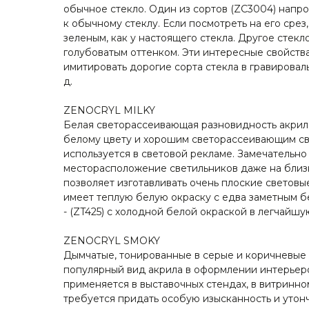
обычное стекло. Один из сортов (ZC3004) напро
к обычному стеклу. Если посмотреть на его срез,
зеленым, как у настоящего стекла. Другое стекло
голубоватым оттенком. Эти интересные свойств
имитировать дорогие сорта стекла в гравироваль
д.
ZENOCRYL MILKY
Белая светорассеивающая разновидность акрил
белому цвету и хорошим светорассеивающим св
используется в световой рекламе. Замечательно
месторасположение светильников даже на близк
позволяет изготавливать очень плоские световые
имеет теплую белую окраску с едва заметным б
- (ZT425) с холодной белой окраской в легчайшу
ZENOCRYL SMOKY
Дымчатые, тонированные в серые и коричневые 
популярный вид акрила в оформлении интерьеро
применяется в выставочных стендах, в витринном
требуется придать особую изысканность и утон