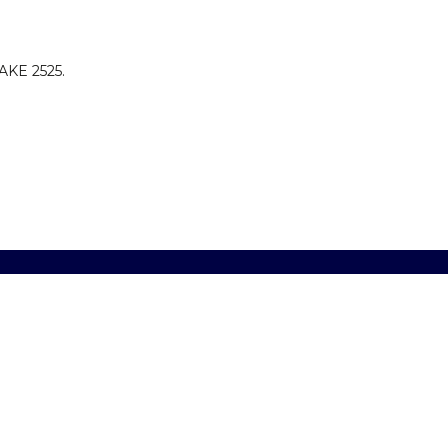
KE 2525.
Н ТОВАР В Б