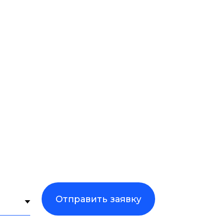
от 50 штук, то оставьте заявку
ется с вами в течение часа
Отправить заявку
ости