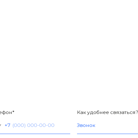
ЧЕСТВЕ?
Если вам нужен товар 
и наш менеджер свяж
Как удобнее связаться?
ашаетесь с правилами описанными в
Политике конфиденциальн