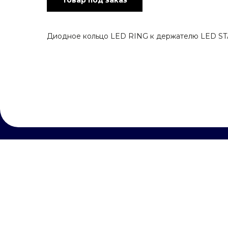
Товар под заказ
Диодное кольцо LED RING к держателю LED STA
НУЖЕ
[обратная связь]