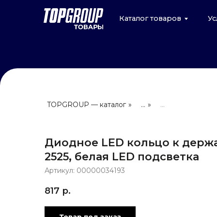
Каталог товаров
Услуги
TOPGROUP — каталог
»
...
»
...
Диодное LED кольцо к держ
2525, белая LED подсветка
Артикул:
00000034193
817
р.