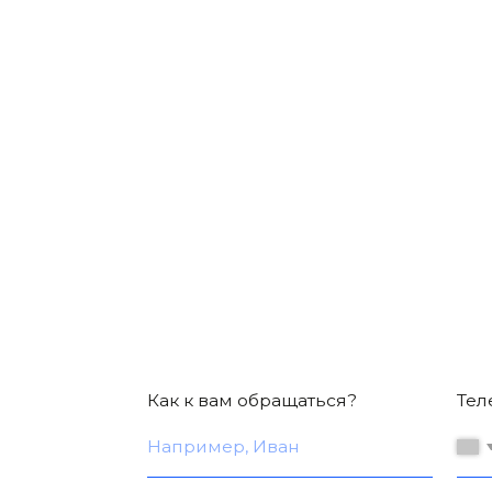
КОЛИ
Как к вам обращаться?
Телефон*
+7
Нажимая на кнопку отправить заявку, вы согл