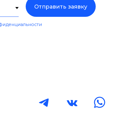
, 44
Сайт услуг TopGroup