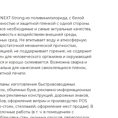
NEXT-Strong из поливинилхлорида, с белой
ностью и защитной пленкой с одной стороны.
все необходимые и самые актуальные качества,
йчивость к воздействиям внешней среды,
вных сред. Не впитывает воду и атмосферную
т достаточной механической прочностью,
ляцией; не поддерживает горение, не содержит
ен для человеческого организма и окружающей
ся и хорошо склеивается. Возможна сварка и
альна для нанесения самоклеящихся пленок,
етной печати.
ламы: изготовление быстровозводимых
сок, объемных букв, рекламно-информационных
ных рекламных конструкций, дорожных знаков,
бов, оформление витрин и производство POS
-стоек, стеллажей, оформление мест продаж). В
елочные работы (в т. ч. в помещениях с
блицовка стен, оконных откосов, перегородок.