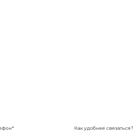
ЧЕСТВЕ?
Если вам нужен товар 
и наш менеджер свяж
Как удобнее связаться?
ашаетесь с правилами описанными в
Политике конфиденциальн