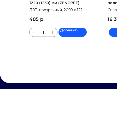
1220 (1250) мм (ZENOPET)
поли
мм, 
ПЭТ, прозрачный, 2050 х 1220
Спло
3.05
(1250) мм (ZENOPET)
поли
485
р.
16 
мм, 
3.05 
Добавить
НУЖЕ
[обратная связь]