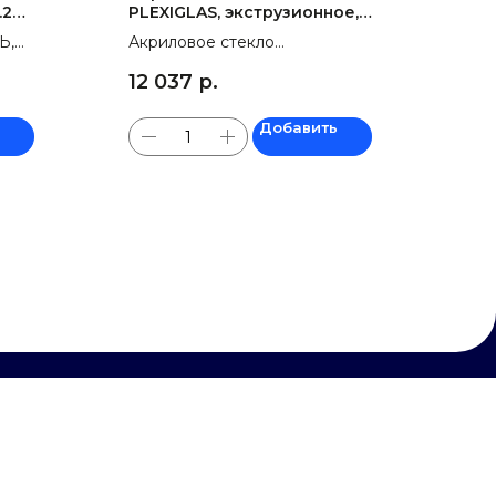
.2
PLEXIGLAS, экструзионное,
молочный, 2050 х 3050 мм
Ь,
Акриловое стекло
мм,
PLEXIGLAS, экструзионное,
12 037
р.
й,
молочный, 2050 х 3050 мм
Добавить
ОЛЬШОМ