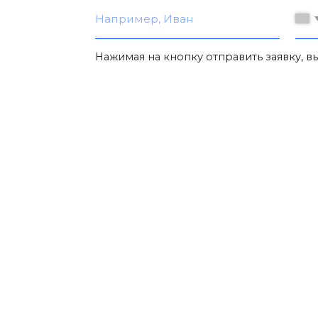
КОНТАК
mail@t-g24.ru
+7 (391) 989
Фрезы и граверы 