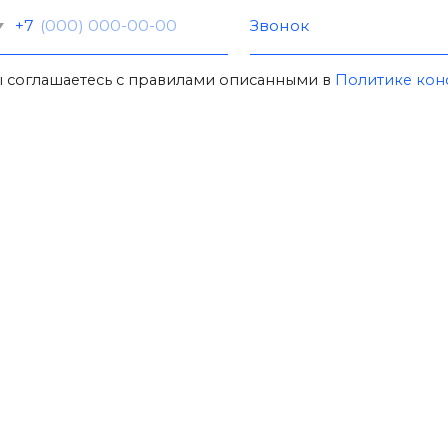
ТЫ
Красноярск, ул. Маерчака
-93-30
для ЧПУ
Мобильные стенды, Штендеры,
Стойки-ограждения