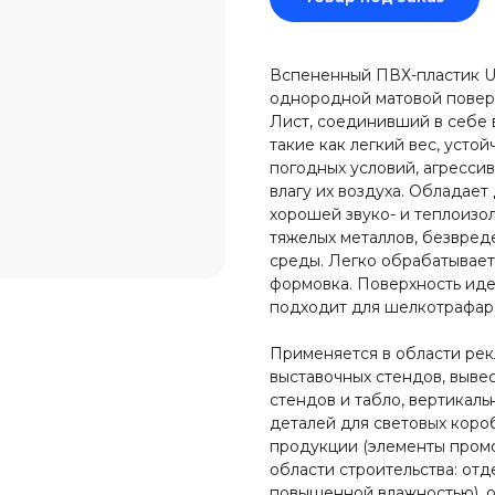
Вспененный ПВХ-пластик U
однородной матовой поверх
Лист, соединивший в себе 
такие как легкий вес, усто
погодных условий, агресси
влагу их воздуха. Обладае
хорошей звуко- и теплоизо
тяжелых металлов, безвред
среды. Легко обрабатывает
формовка. Поверхность иде
подходит для шелкотрафар
Применяется в области рек
выставочных стендов, выве
стендов и табло, вертикаль
деталей для световых коро
продукции (элементы промо
области строительства: отд
повышенной влажностью), о